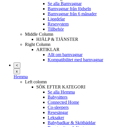
Se alla Barnvagnar
Barnvagnar från födseln
Barnvagnar från 6 månader
Liggdelar
Resesystem
Tillbehör
Middle Column
HJÄLP & TJÄNSTER
Right Column
ARTIKLAR
Allt om barnvagnar
Kompatibilitet med barnvagnar
<
x
Hemma
Left colomn
SÖK EFTER KATEGORI
Se alla Hemma
Babysitters
Connected Home
Co-sleepers
Resesängar
Leksaker
Babybadkar & Skötbäddar