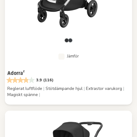
Jämför
Adorra²
3.9
(116)
Reglerat luftflöde
|
Stötdämpande hjul
|
Extrastor varukorg
|
Magiskt spänne
|