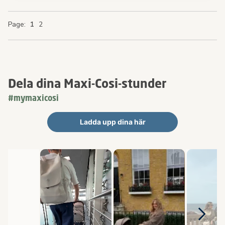
You're currently reading page
Page
Page
Page
Page
1
2
Dela dina Maxi-Cosi-stunder
#mymaxicosi
Ladda upp dina här
Mediakarusell
Karusell med produktbilder. Navigera med knapparna Föregående