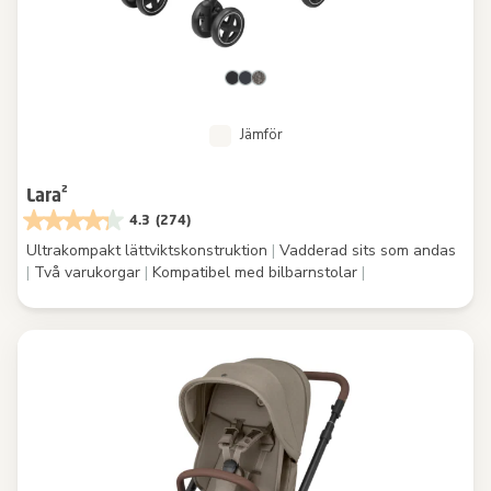
Jämför
Lara²
4.3
(274)
Ultrakompakt lättviktskonstruktion
|
Vadderad sits som andas
|
Två varukorgar
|
Kompatibel med bilbarnstolar
|