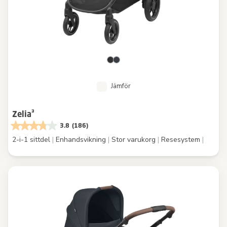
Jämför
Zelia³
3.8
(186)
2-i-1 sittdel
|
Enhandsvikning
|
Stor varukorg
|
Resesystem
|