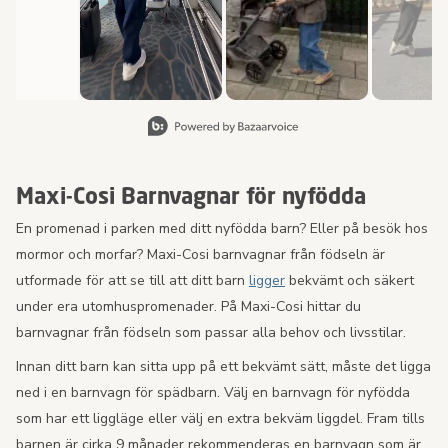
Bild 1 av 8, Visar objekt 1 till 2 av 15.
Maxi-Cosi Barnvagnar för nyfödda
En promenad i parken med ditt nyfödda barn? Eller på besök hos
mormor och morfar? Maxi-Cosi barnvagnar från födseln är
utformade för att se till att ditt barn
ligger
bekvämt och säkert
under era utomhuspromenader. På Maxi-Cosi hittar du
barnvagnar från födseln som passar alla behov och livsstilar.
Innan ditt barn kan sitta upp på ett bekvämt sätt, måste det ligga
ned i en barnvagn för spädbarn. Välj en barnvagn för nyfödda
som har ett liggläge eller välj en extra bekväm liggdel. Fram tills
barnen är cirka 9 månader rekommenderas en barnvagn som är