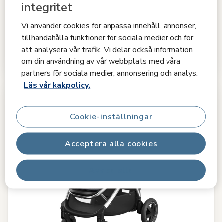
integritet
Lila XP Plus
Vi använder cookies för anpassa innehåll, annonser,
4.4
(62)
tillhandahålla funktioner för sociala medier och för
Plats att växa
|
Enkel att manövrera
|
Stor förvaringskorg
|
Ta
att analysera vår trafik. Vi delar också information
dig an alla underlag
|
om din användning av vår webbplats med våra
partners för sociala medier, annonsering och analys.
Läs vår kakpolicy.
Cookie-inställningar
Acceptera alla cookies
Avvisa alla