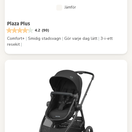
Jämför
Plaza Plus
4.2
(90)
Comfort+
|
Smidig stadsvagn
|
Gör varje dag lätt
|
3-i-ett
resekit
|