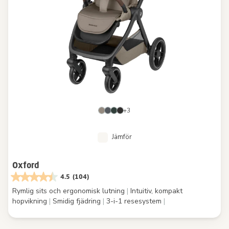
+3
Jämför
Oxford
4.5
(104)
Rymlig sits och ergonomisk lutning
|
Intuitiv, kompakt
hopvikning
|
Smidig fjädring
|
3-i-1 resesystem
|