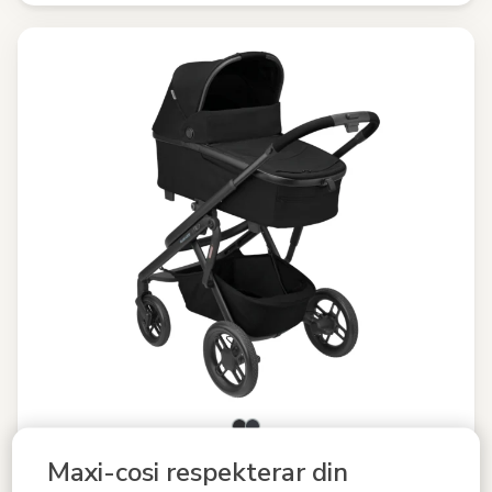
Maxi-cosi respekterar din
Jämför