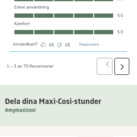
Enkel användning
Enkel användning, 5.0 av 5
5.0
Komfort
Komfort, 5.0 av 5
5.0
Användbart?
(
0
)
(
0
)
Rapportera
Föregående
R
1
–
3 av 70
Recensioner
Nästa
Recensio
Dela dina Maxi-Cosi-stunder
#mymaxicosi