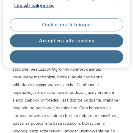
Bezpieczna baza do fotelika - FamilyFix Slide
Läs vår kakpolicy.
Pro
Niedostepnaaa1989
för 5 månader sedan
Cookie-inställningar
Brałam udział w teście bazy i jestem z niej bardzo
zadowolona. Baza idealnie pasuje do mojego auta, a jej
Acceptera alla cookies
montaż jest szybki i intuicyjny — poradziłam sobie bez
żadnych problemów. Dużym plusem jest to, jak łatwo i
Avvisa alla
szybko wpina się fotelik – wszystko działa płynnie i
stabilnie, bez luzów. Ogromny komfort daje też
wysuwany mechanizm, który ułatwia codzienne
wkładanie i wyjmowanie dziecka. Co dla mnie
najważniejsze, dziecko nawet podczas jazdy przodem
siedzi głęboko w foteliku, jest dobrze podparte, stabilne i
wygląda na naprawdę bezpieczne. Cała konstrukcja
sprawia wrażenie solidnej i bardzo dobrze przemyślanej.
Szczerze polecam tę bazę rodzicom, którzy cenią
wygodę, bezpieczeństwo i łatwość użytkowania na co