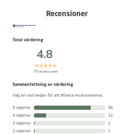
Recensioner
Total värdering
4.8
70 recensioner
Sammanfattning av värdering
Välj en rad nedan för att filtrera recensionerna.
5 stjärnor
stjärnor
56
56 recensione
4 stjärnor
stjärnor
12
12 recensione
3 stjärnor
stjärnor
1
1 recension m
2 stjärnor
stjärnor
1