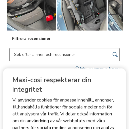
Nästa
Filtrera recensioner
Sökområde för sökning i ämnen och omdömen
Visa
Information om relevans
Maxi-cosi respekterar din
Sortera enligt
Filter
Mest relevanta
integritet
Vi använder cookies för anpassa innehåll, annonser,
1
1
–
3 av 70
Recensioner
till
tillhandahålla funktioner för sociala medier och för
3
att analysera vår trafik. Vi delar också information
av
om din användning av vår webbplats med våra
5 av 5 stjärnor.
70
partners för sociala medier, annonsering och analys.
Recensioner.