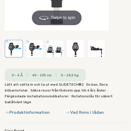
Swipe to spin
0 - 4 Å
40 - 105 cm
0 - 16,5 kg
Lätt att sätta in och ta ut med SLIDETECH®2
|
En bas, flera
bilbarnstolar
|
Säkra resor från födseln upp till 4 års ålder
|
Färgkodade installationsindikatorer
|
Rotationslås för säkert
bakåtvänt läge
Produktinformation
Vad finns i lådan
Färg
Svart