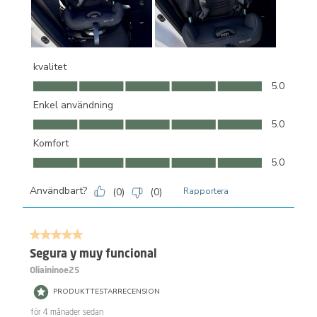
kvalitet
kvalitet, 5.0 av 5
5.0
Enkel användning
Enkel användning, 5.0 av 5
5.0
Komfort
Komfort, 5.0 av 5
5.0
Användbart?
(
0
)
(
0
)
Rapportera
5 av 5 stjärnor.
Segura y muy funcional
Oliaininoe25
PRODUKTTESTARRECENSION
för 4 månader sedan