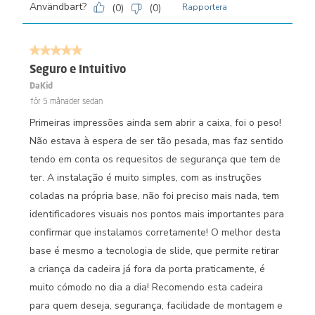
Användbart?
(
0
)
(
0
)
Rapportera
5 av 5 stjärnor.
Seguro e Intuitivo
DaKid
för 5 månader sedan
Primeiras impressões ainda sem abrir a caixa, foi o peso!
Não estava à espera de ser tão pesada, mas faz sentido
tendo em conta os requesitos de segurança que tem de
ter. A instalação é muito simples, com as instruções
coladas na própria base, não foi preciso mais nada, tem
identificadores visuais nos pontos mais importantes para
confirmar que instalamos corretamente! O melhor desta
base é mesmo a tecnologia de slide, que permite retirar
a criança da cadeira já fora da porta praticamente, é
muito cómodo no dia a dia! Recomendo esta cadeira
para quem deseja, segurança, facilidade de montagem e