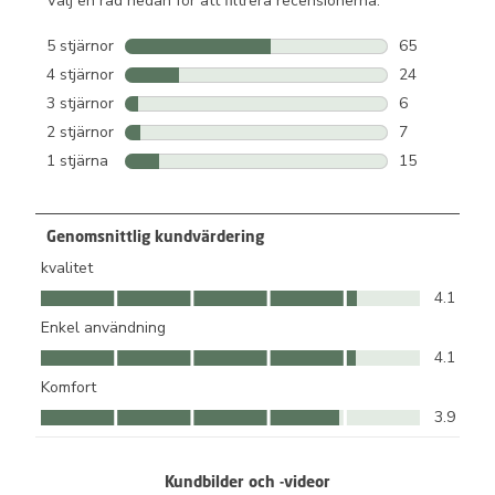
Välj en rad nedan för att filtrera recensionerna.
5 stjärnor
stjärnor
65
65 recensione
4 stjärnor
stjärnor
24
24 recensione
3 stjärnor
stjärnor
6
6 recensioner
2 stjärnor
stjärnor
7
7 recensioner
1 stjärna
stjärnor
15
15 recensione
Genomsnittlig kundvärdering
kvalitet
kvalitet, 4.1 av 5
4.1
Enkel användning
Enkel användning, 4.1 av 5
4.1
Komfort
Komfort, 3.9 av 5
3.9
Kundbilder och -videor