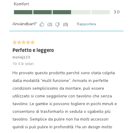
Komfort
Komfort, 3.0 av 5
3.0
Användbart?
(
2
)
(
0
)
Rapportera
5 av 5 stjärnor.
Perfetto e leggero
mariaj123
för 4 år sedan
Ho provato questo prodotto perché sono stata colpita
dalla modalità “multi funzione”. Arrivato in perfette
condizioni semplicissimo da montare, può essere
utilizzato si come seggiolone con tavolino che senza
tavolino. Le gambe si possono togliere in pochi minuti e
consentono di trasformarlo in seduta o sgabello più
tavolino. Semplice da pulire non ha molti accessori
quindi si può pulire in profondità. Ha un design molto