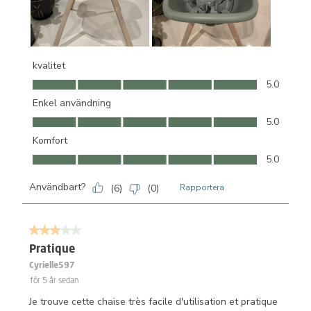
kvalitet
kvalitet, 5.0 av 5
5.0
Enkel användning
Enkel användning, 5.0 av 5
5.0
Komfort
Komfort, 5.0 av 5
5.0
Användbart?
(
6
)
(
0
)
Rapportera
3 av 5 stjärnor.
Pratique
Cyrielle597
för 5 år sedan
Je trouve cette chaise très facile d'utilisation et pratique