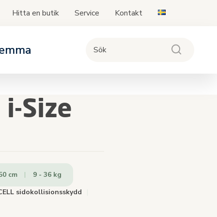
Hitta en butik
Service
Kontakt
Skip
to
Content
emma
r
nar
dningsprodukterna
 i-Size
versikt för baser
med barnvagnar
sioner.
150 cm
9 - 36 kg
ma
ELL sidokollisionsskydd
|