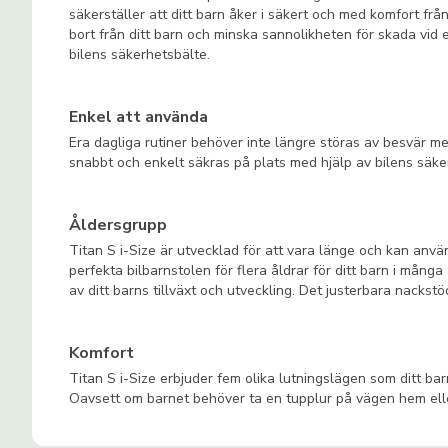
säkerställer att ditt barn åker i säkert och med komfort frå
bort från ditt barn och minska sannolikheten för skada vid en
bilens säkerhetsbälte.
Enkel att använda
Era dagliga rutiner behöver inte längre störas av besvär med
snabbt och enkelt säkras på plats med hjälp av bilens säker
Åldersgrupp
Titan S i-Size är utvecklad för att vara länge och kan anvä
perfekta bilbarnstolen för flera åldrar för ditt barn i mån
av ditt barns tillväxt och utveckling. Det justerbara nackst
Komfort
Titan S i-Size erbjuder fem olika lutningslägen som ditt bar
Oavsett om barnet behöver ta en tupplur på vägen hem eller 