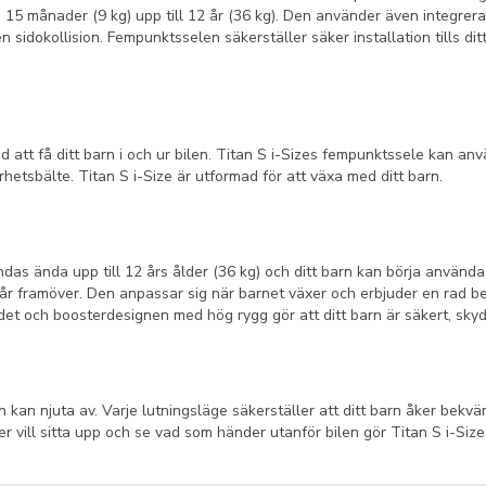
n 15 månader (9 kg) upp till 12 år (36 kg). Den använder även integrera
 sidokollision. Fempunktsselen säkerställer säker installation tills dit
 att få ditt barn i och ur bilen. Titan S i-Sizes fempunktssele kan anv
hetsbälte. Titan S i-Size är utformad för att växa med ditt barn.
ndas ända upp till 12 års ålder (36 kg) och ditt barn kan börja använda
ga år framöver. Den anpassar sig när barnet växer och erbjuder en rad 
ödet och boosterdesignen med hög rygg gör att ditt barn är säkert, skyd
n kan njuta av. Varje lutningsläge säkerställer att ditt barn åker bekvä
vill sitta upp och se vad som händer utanför bilen gör Titan S i-Size 