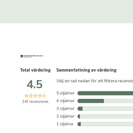
Total värdering
Sammanfattning av värdering
4.5
Välj en rad nedan för att filtrera recens
5 stjärnor
stjärnor
4 stjärnor
stjärnor
147 recensioner
3 stjärnor
stjärnor
2 stjärnor
stjärnor
1 stjärna
stjärnor