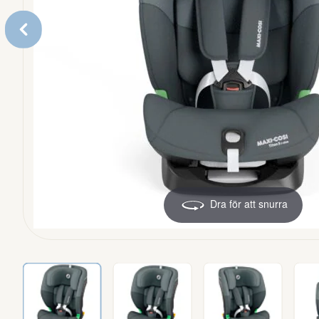
Safety Gates
Matstolar
Dra för att snurra