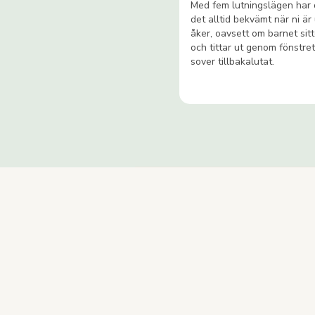
Med fem lutningslägen har d
det alltid bekvämt när ni är
åker, oavsett om barnet sit
och tittar ut genom fönstret
sover tillbakalutat.