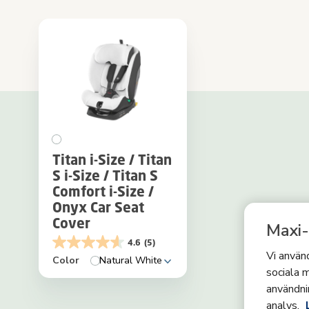
Titan i-Size / Titan
S i-Size / Titan S
Comfort i-Size /
Onyx Car Seat
Cover
Maxi-
4.6
(5)
Vi använd
Color
Natural White
sociala m
användni
analys.