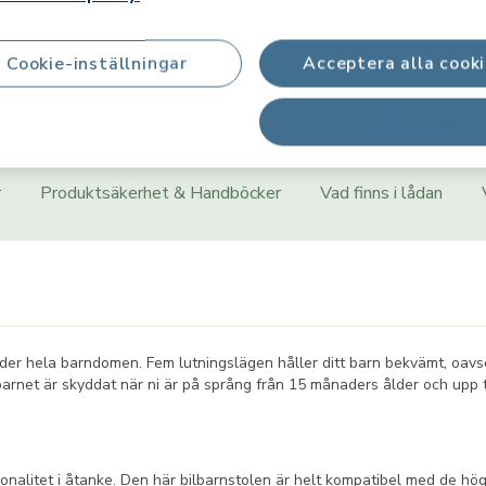
Cookie-inställningar
Acceptera alla cook
Produktinformation
Avvisa alla
r
Produktsäkerhet & Handböcker
Vad finns i lådan
nder hela barndomen. Fem lutningslägen håller ditt barn bekvämt, oavse
rnet är skyddat när ni är på språng från 15 månaders ålder och upp till
ionalitet i åtanke. Den här bilbarnstolen är helt kompatibel med de h