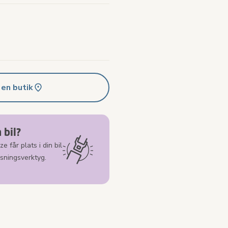
 en butik
 bil?
e får plats i din bil
ssningsverktyg.