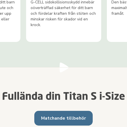
itt barn
G-CELL sidokollisionsskydd innebär
Den bäst
 ute och
oöverträffad säkerhet för ditt barn
maximalt
ter upp
och fördelar kraften från stöten och
framåt.
 eller
minskar risken för skador vid en
krock.
Fullända din Titan S i-Size
Matchande tillbehör