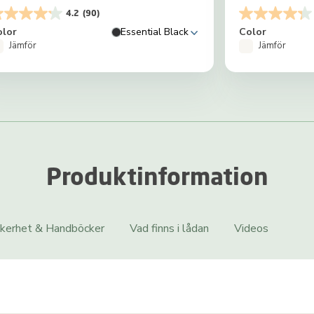
4.2
(90)
olor
Essential Black
Color
Jämför
Jämför
Produktinformation
kerhet & Handböcker
Vad finns i lådan
Videos