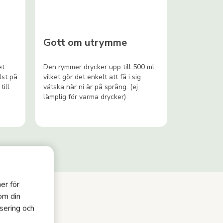
Gott om utrymme
et
Den rymmer drycker upp till 500 ml,
lst på
vilket gör det enkelt att få i sig
till
vätska när ni är på språng. (ej
lämplig för varma drycker)
er för
 om din
sering och