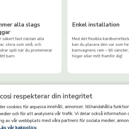
mer alla slags
Enkel installation
ggar
r säkert fast nästan alla
Med det flexibla kardborrefäst
r, stora som små, och
kan du placera den var som he
ndrar spill när du promenerar
barnvagnens ram – till vänster, 
itt barn.
höger eller mitt framför dig!
cosi respekterar din integritet
er cookies för anpassa innehåll, annonser, tillhandahålla funktion
edier och för att analysera vår trafik. Vi delar också information
ng av vår webbplats med våra partners för sociala medier, annon
Fullända din Mugghållare
Läs vår kakpolicy.