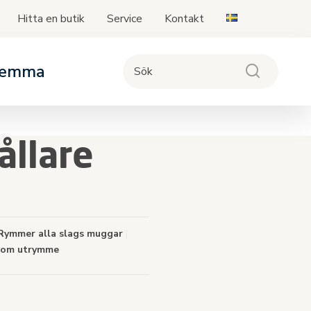
Hitta en butik
Service
Kontakt
Skip
to
Content
emma
r
nar
dningsprodukterna
llare
versikt för baser
med barnvagnar
sioner.
ymmer alla slags muggar
|
om utrymme
ma