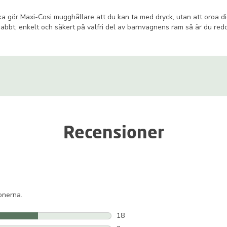
 gör Maxi-Cosi mugghållare att du kan ta med dryck, utan att oroa dig f
snabbt, enkelt och säkert på valfri del av barnvagnens ram så är du re
Recensioner
ionerna.
18
18 recensioner med 5 stjärnor.