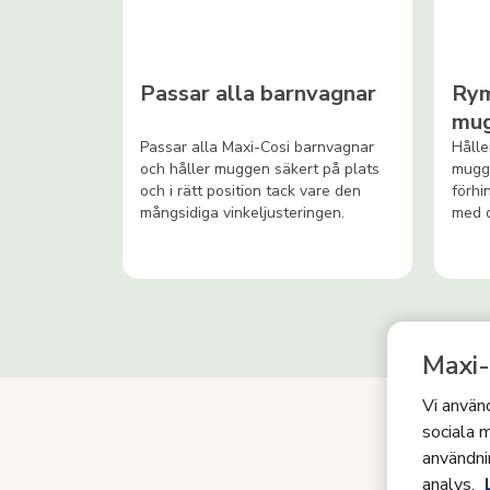
Passar alla barnvagnar
Rym
mu
Passar alla Maxi-Cosi barnvagnar
Hålle
och håller muggen säkert på plats
mugga
och i rätt position tack vare den
förhi
mångsidiga vinkeljusteringen.
med d
Maxi-
Vi använd
sociala m
användni
analys.