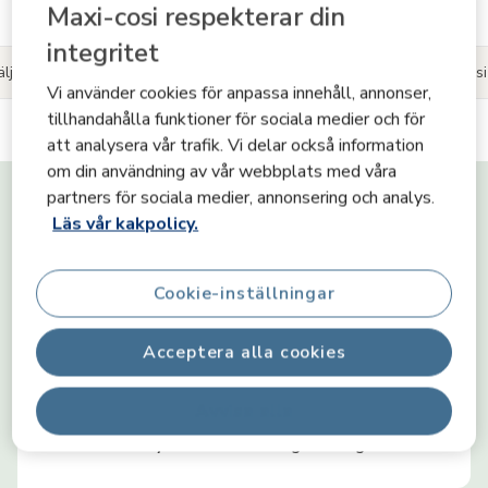
Läs mer produktinformation
Maxi-cosi respekterar din
integritet
älja mig?
Produktinformation
Reviews
Dela dina Maxi-Cosi
Vi använder cookies för anpassa innehåll, annonser,
tillhandahålla funktioner för sociala medier och för
att analysera vår trafik. Vi delar också information
om din användning av vår webbplats med våra
Varför välja mig?
partners för sociala medier, annonsering och analys.
Läs vår kakpolicy.
Smidig 360° roterande bas
Cookie-inställningar
G-CELL sidokrockskydd
Acceptera alla cookies
Avvisa alla
Easy-in-sele för smidiga vardagar