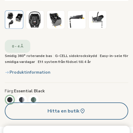
0 - 4 Å
Smidig 360° roterande bas
|
G-CELL sidokrockskydd
|
Easy-in-sele för
smidiga vardagar
|
Ett system från födsel till 4 år
Produktinformation
Färg
Essential Black
Hitta en butik