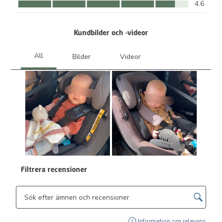
Komfort, 4.6 av 5
4.6
Kundbilder och -videor
Filtrera recensioner
Sökområde för sökning i ämnen och omdömen
Visa
Information om relevans