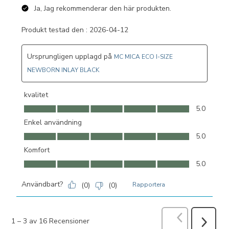
Ja, Jag rekommenderar den här produkten.
Produkt testad den :
2026-04-12
Ursprungligen upplagd på
MC MICA ECO I-SIZE
NEWBORN INLAY BLACK
kvalitet
kvalitet, 5.0 av 5
5.0
Enkel användning
Enkel användning, 5.0 av 5
5.0
Komfort
Komfort, 5.0 av 5
5.0
Användbart?
(
0
)
(
0
)
Rapportera
Föregående
R
1
–
3 av 16
Recensioner
Nästa