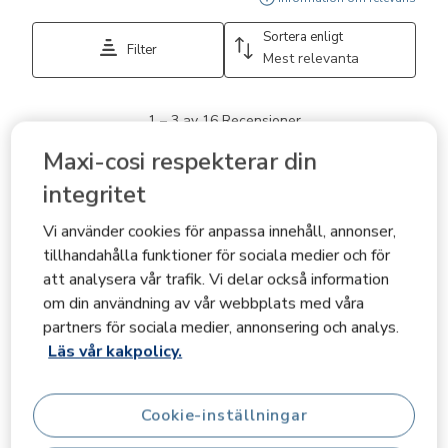
Sortera enligt
Filter
Mest relevanta
1
1
–
3 av 16
Recensioner
till
3
Maxi-cosi respekterar din
av
5 av 5 stjärnor.
16
integritet
Recensioner.
Réducteur siège auto
Vi använder cookies för anpassa innehåll, annonser,
Chloé Verkamer
tillhandahålla funktioner för sociala medier och för
VERIFIERAD KÖPARE
att analysera vår trafik. Vi delar också information
för 3 år sedan
om din användning av vår webbplats med våra
J’ai acheté ce réducteur afin que mes filles puissent aller
partners för sociala medier, annonsering och analys.
dans leur siège auto des la naissance et pour ne pas
Läs vår kakpolicy.
devoir acheter plusieurs sièges autos à changer
rapidement. Mes jumelles y sont très confortables, la
Cookie-inställningar
matière est très douce et n’irrite pas la peau, la matière