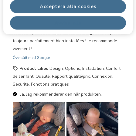
permet de le nettoyer facilement et que les enfants n’y
Acceptera alla cookies
transpirent pas. Il est très facile à mettre en machine à
laver afin d’apporter un nettoyage plus en profondeur. Il
Avvisa alla
est noté jusque 60cm mes jumelles ont déjà dépassés
les 60cm (64 et 65cm pour moins de 6kg) et elles y sont
toujours parfaitement bien installées ! Je recommande
vivement !
Översätt med Google
Product Likes
Design, Options, Installation, Confort
de l'enfant, Qualité, Rapport qualité/prix, Connexion,
Sécurité, Fonctions pratiques
Ja, Jag rekommenderar den här produkten.