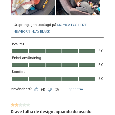
Ursprungligen upplagd på
MC MICA ECO I-SIZE
NEWBORN INLAY BLACK
kvalitet
kvalitet, 5.0 av 5
5.0
Enkel användning
Enkel användning, 5.0 av 5
5.0
Komfort
Komfort, 5.0 av 5
5.0
Användbart?
(
4
)
(
0
)
Rapportera
2 av 5 stjärnor.
Grave falha de design aquando do uso do