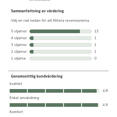
Sammanfattning av värdering
Välj en rad nedan för att filtrera recensionerna.
5 stjärnor
stjärnor
13
13 recensione
4 stjärnor
stjärnor
1
1 recension m
3 stjärnor
stjärnor
1
1 recension m
2 stjärnor
stjärnor
1
1 recension m
1 stjärna
stjärnor
0
0 recensioner
Genomsnittlig kundvärdering
kvalitet
kvalitet, 4.8 av 5
4.8
Enkel användning
Enkel användning, 4.9 av 5
4.9
Komfort