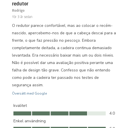
redutor
Rodrigo
för 3 år sedan
O redutor parece confortável, mas ao colocar o recém-
nascido, apercebemo-nos de que a cabeça descai para a
frente, o que faz pressão no pescoço. Embora
completamente deitada, a cadeira continua demasiado
levantada. Era necessário baixar mais um ou dois níveis.
Não é possível dar uma avaliação positiva perante uma
falha de design tão grave. Confesso que não entendo
como pode a cadeira ter passado nos testes de
segurança assim.
Översätt med Google
kvalitet
kvalitet, 4.0 av 5
4.0
Enkel användning
Enkel användning, 5.0 av 5