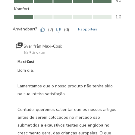
5.0
Komfort
Komfort, 1.0 av 5
1.0
Användbart?
(
2
)
(
0
)
Rapportera
Svar från Maxi-Cosi:
för 3 år sedan
Maxi-Cosi
Bom dia,

Lamentamos que o nosso produto não tenha sido 
na sua inteira satisfação. 

Contudo, queremos salientar que os nossos artigos 
antes de serem colocados no mercado são 
submetidos a exaustivos testes que engloba no 
crescimento geral das crianças europeias. O que 