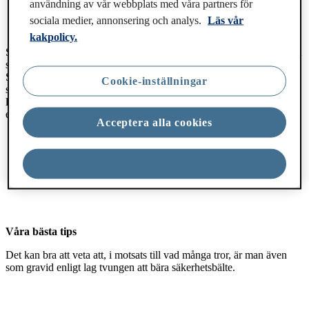
användning av vår webbplats med våra partners för
sociala medier, annonsering och analys.
Läs vår
kakpolicy.
Som gravid vill du försäkra dig om att ditt ofödda barn är så skyddat
som möjligt i bilen och därför ska du alltid ha på dig säkerhetsbälte.
Säkerhetsbälten har visat sig kunna rädda liv och minska
Cookie-inställningar
skaderisken avsevärt. Även om du bara kör en kortare sträcka och i
låg hastighet kommer du att utsätta dig själv och ditt ofödda barn för
en enorm risk om du inte bär säkerhetsbälte.
Acceptera alla cookies
Avvisa alla
Våra bästa tips
Det kan bra att veta att, i motsats till vad många tror, är man även
som gravid enligt lag tvungen att bära säkerhetsbälte.