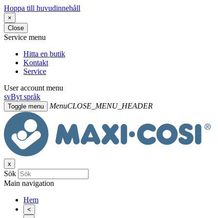
Hoppa till huvudinnehåll
×
Close
Service menu
Hitta en butik
Kontakt
Service
User account menu
sv
Byt språk
Menu
CLOSE_MENU_HEADER
Toggle menu
x
Sök
Main navigation
Hem
<