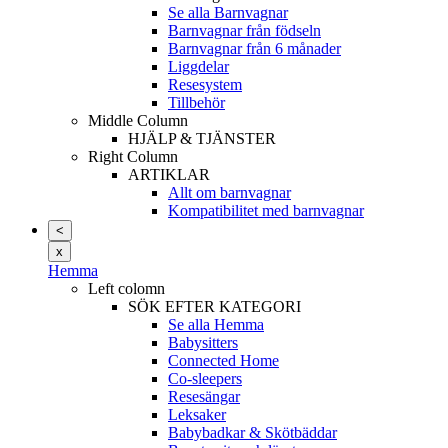
Se alla Barnvagnar
Barnvagnar från födseln
Barnvagnar från 6 månader
Liggdelar
Resesystem
Tillbehör
Middle Column
HJÄLP & TJÄNSTER
Right Column
ARTIKLAR
Allt om barnvagnar
Kompatibilitet med barnvagnar
<
x
Hemma
Left colomn
SÖK EFTER KATEGORI
Se alla Hemma
Babysitters
Connected Home
Co-sleepers
Resesängar
Leksaker
Babybadkar & Skötbäddar