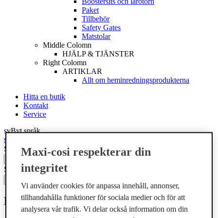
Boostersits och lärotorn
Paket
Tillbehör
Safety Gates
Matstolar
Middle Colomn
HJÄLP & TJÄNSTER
Right Colomn
ARTIKLAR
Allt om heminredningsprodukterna
Hitta en butik
Kontakt
Service
sv
Byt språk
sv
Byt språk
Sök
Maxi-cosi respekterar din
integritet
Sök
Vi använder cookies för anpassa innehåll, annonser,
tillhandahålla funktioner för sociala medier och för att
Köra bil under graviditeten
analysera vår trafik. Vi delar också information om din