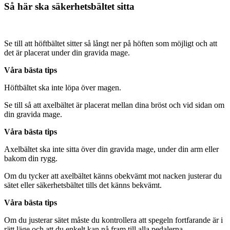
Så här ska säkerhetsbältet sitta
Se till att höftbältet sitter så långt ner på höften som möjligt och att
det är placerat under din gravida mage.
Våra bästa tips
Höftbältet ska inte löpa över magen.
Se till så att axelbältet är placerat mellan dina bröst och vid sidan om
din gravida mage.
Våra bästa tips
Axelbältet ska inte sitta över din gravida mage, under din arm eller
bakom din rygg.
Om du tycker att axelbältet känns obekvämt mot nacken justerar du
sätet eller säkerhetsbältet tills det känns bekvämt.
Våra bästa tips
Om du justerar sätet måste du kontrollera att spegeln fortfarande är i
rätt läge och att du enkelt kan nå fram till alla pedalerna.