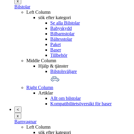
x
Bilstolar
Left Column
sök efter kategori
Se alla Bilstolar
Babyskydd
Bilbarnstolar
Bältesstolar
Paket
Baser
Tillbehör
Middle Column
Hjälp & tjänster
Bilstolsväljare
Right Column
Artiklar
Allt om bilstolar
Kompatibilitetsöversikt för baser
<
x
Barnvagnar
Left Column
sök efter kategori