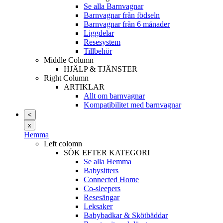
Se alla Barnvagnar
Barnvagnar från födseln
Barnvagnar från 6 månader
Liggdelar
Resesystem
Tillbehör
Middle Column
HJÄLP & TJÄNSTER
Right Column
ARTIKLAR
Allt om barnvagnar
Kompatibilitet med barnvagnar
<
x
Hemma
Left colomn
SÖK EFTER KATEGORI
Se alla Hemma
Babysitters
Connected Home
Co-sleepers
Resesängar
Leksaker
Babybadkar & Skötbäddar