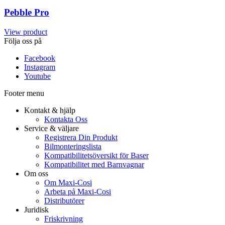
Pebble Pro
View product
Följa oss på
Facebook
Instagram
Youtube
Footer menu
Kontakt & hjälp
Kontakta Oss
Service & väljare
Registrera Din Produkt
Bilmonteringslista
Kompatibilitetsöversikt för Baser
Kompatibilitet med Barnvagnar
Om oss
Om Maxi-Cosi
Arbeta på Maxi-Cosi
Distributörer
Juridisk
Friskrivning