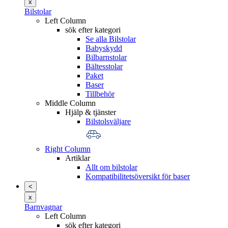
x
Bilstolar
Left Column
sök efter kategori
Se alla Bilstolar
Babyskydd
Bilbarnstolar
Bältesstolar
Paket
Baser
Tillbehör
Middle Column
Hjälp & tjänster
Bilstolsväljare
Right Column
Artiklar
Allt om bilstolar
Kompatibilitetsöversikt för baser
<
x
Barnvagnar
Left Column
sök efter kategori