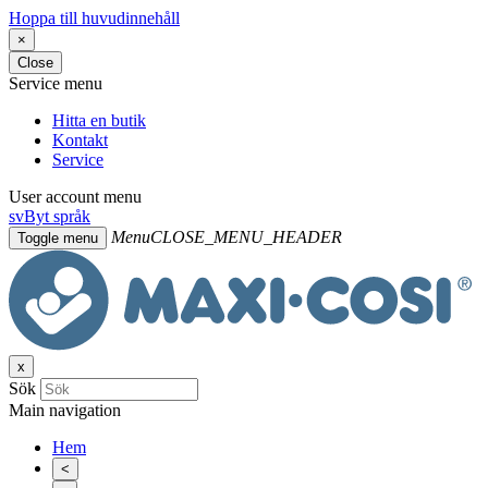
Hoppa till huvudinnehåll
×
Close
Service menu
Hitta en butik
Kontakt
Service
User account menu
sv
Byt språk
Menu
CLOSE_MENU_HEADER
Toggle menu
x
Sök
Main navigation
Hem
<