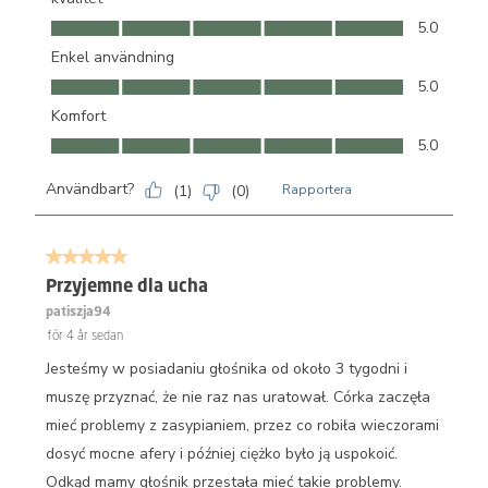
kvalitet, 5.0 av 5
5.0
Enkel användning
Enkel användning, 5.0 av 5
5.0
Komfort
Komfort, 5.0 av 5
5.0
Användbart?
(
1
)
(
0
)
Rapportera
5 av 5 stjärnor.
Przyjemne dla ucha
patiszja94
för 4 år sedan
Jesteśmy w posiadaniu głośnika od około 3 tygodni i
muszę przyznać, że nie raz nas uratował. Córka zaczęła
mieć problemy z zasypianiem, przez co robiła wieczorami
dosyć mocne afery i później ciężko było ją uspokoić.
Odkąd mamy głośnik przestała mieć takie problemy.