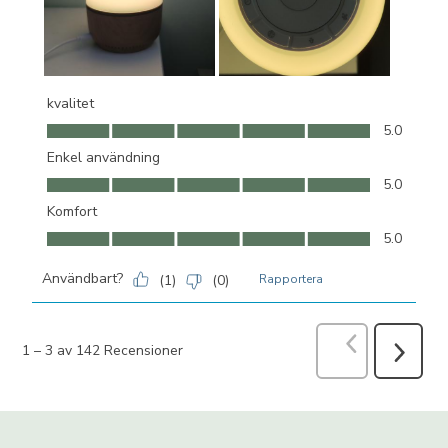
kvalitet
kvalitet, 5.0 av 5
5.0
Enkel användning
Enkel användning, 5.0 av 5
5.0
Komfort
Komfort, 5.0 av 5
5.0
Användbart?
(
1
)
(
0
)
Rapportera
Föregående
R
1
–
3 av 142
Recensioner
Nästa
Recensio