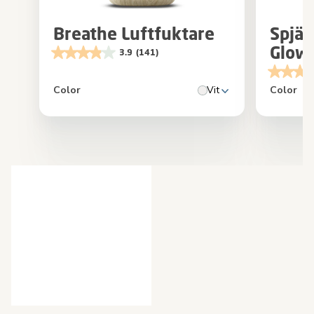
Breathe Luftfuktare
Spjä
Glow
3.9
(141)
Color
Vit
Color