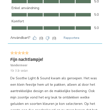
5.0
Enkel användning
Enkel användning, 5.0 av 5
5.0
Komfort
Komfort, 5.0 av 5
5.0
Användbart?
(
0
)
(
0
)
Rapportera
5 av 5 stjärnor.
Fijn nachtlampje!
Vandermeer
för 3 år sedan
De Soothe Light & Sound kwam als geroepen. Het was
een klein feestje hem uit te pakken, alleen al door het
aantrekkelijke design en de makkelijke bediening. Ook
mijn zoontje vond het erg leuk te ontdekken welke
geluiden en soorten kleuren je kon selecteren. Op het