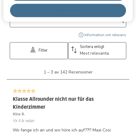
Filtrera recensioner
Avvisa alla
Sökområde för sökning i ämnen och omdömen
Visa
Information om relevans
Sortera enligt
Filter
Mest relevanta
1
1
–
3 av 142
Recensioner
till
3
av
5 av 5 stjärnor.
142
Recensioner.
Klasse Allrounder nicht nur für das
Kinderzimmer
Nina B.
för 4 år sedan
Wo fange ich an und wo höre ich auf??!? Maxi Cosi