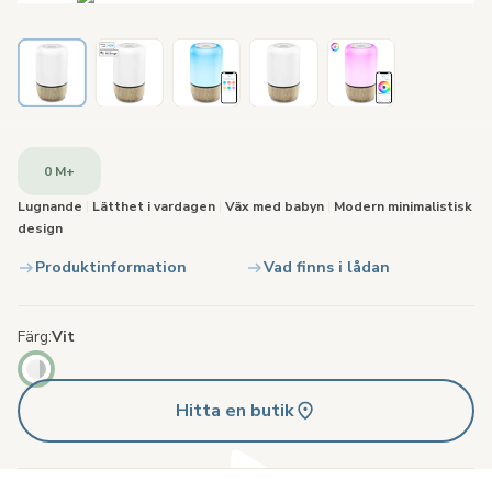
0 M+
Lugnande
|
Lätthet i vardagen
|
Väx med babyn
|
Modern minimalistisk
design
Produktinformation
Vad finns i lådan
Färg
Vit
Hitta en butik