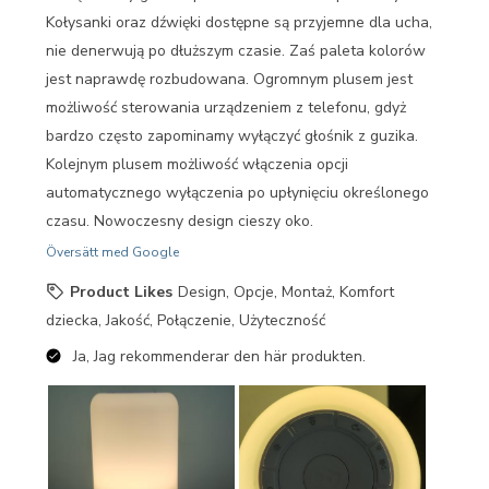
Kołysanki oraz dźwięki dostępne są przyjemne dla ucha,
nie denerwują po dłuższym czasie. Zaś paleta kolorów
jest naprawdę rozbudowana. Ogromnym plusem jest
możliwość sterowania urządzeniem z telefonu, gdyż
bardzo często zapominamy wyłączyć głośnik z guzika.
Kolejnym plusem możliwość włączenia opcji
automatycznego wyłączenia po upłynięciu określonego
czasu. Nowoczesny design cieszy oko.
Översätt med Google
Product Likes
Design, Opcje, Montaż, Komfort
dziecka, Jakość, Połączenie, Użyteczność
Ja, Jag rekommenderar den här produkten.