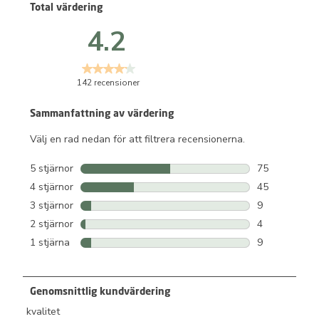
Total värdering
4.2
142 recensioner
Sammanfattning av värdering
Välj en rad nedan för att filtrera recensionerna.
5 stjärnor
stjärnor
75
75 recensione
4 stjärnor
stjärnor
45
45 recensione
3 stjärnor
stjärnor
9
9 recensioner
2 stjärnor
stjärnor
4
4 recensioner
1 stjärna
stjärnor
9
9 recensioner
Genomsnittlig kundvärdering
kvalitet