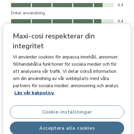
kvalitet, 4.4 av 5
4.4
Enkel användning
Enkel användning, 4.4 av 5
4.4
Komfort
Maxi-cosi respekterar din
Komfort, 4.4 av 5
4.4
integritet
Kundbilder och -videor
Vi använder cookies för anpassa innehåll, annonser,
tillhandahålla funktioner för sociala medier och för
att analysera vår trafik. Vi delar också information
om din användning av vår webbplats med våra
partners för sociala medier, annonsering och analys.
Läs vår kakpolicy.
Nästa
Cookie-inställningar
Acceptera alla cookies