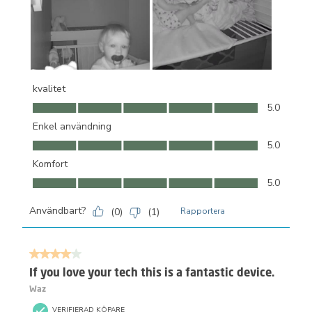
kvalitet
kvalitet, 5.0 av 5
5.0
Enkel användning
Enkel användning, 5.0 av 5
5.0
Komfort
Komfort, 5.0 av 5
5.0
Användbart?
(
0
)
(
1
)
Rapportera
4 av 5 stjärnor.
If you love your tech this is a fantastic device.
Waz
VERIFIERAD KÖPARE