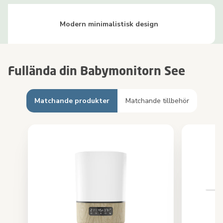
Modern minimalistisk design
Fullända din Babymonitorn See
Matchande produkter
Matchande tillbehör