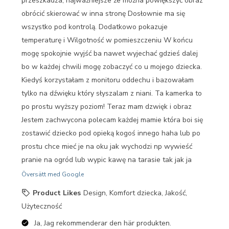
przeszkadza, najważniejsze że można powiększyć obraz
obrócić skierować w inna stronę Dosłownie ma się
wszystko pod kontrolą. Dodatkowo pokazuje
temperaturę i Wilgotność w pomieszczeniu W końcu
mogę spokojnie wyjść ba nawet wyjechać gdzieś dalej
bo w każdej chwili mogę zobaczyć co u mojego dziecka.
Kiedyś korzystałam z monitoru oddechu i bazowałam
tylko na dźwięku który słyszalam z niani. Ta kamerka to
po prostu wyższy poziom! Teraz mam dzwięk i obraz
Jestem zachwycona polecam każdej mamie która boi się
zostawić dziecko pod opieką kogoś innego haha lub po
prostu chce mieć je na oku jak wychodzi np wywieść
pranie na ogród lub wypic kawę na tarasie tak jak ja
Översätt med Google
Product Likes
Design, Komfort dziecka, Jakość,
Użyteczność
Ja, Jag rekommenderar den här produkten.