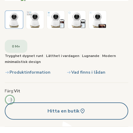
0 M+
Trygghet dygnet runt
|
Lätthet i vardagen
|
Lugnande
|
Modern
minimalistisk design
Produktinformation
Vad finns i lådan
Färg
Vit
Hitta en butik