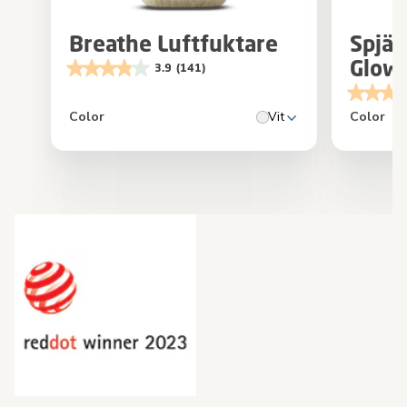
Breathe Luftfuktare
Spjä
Glow
3.9
(141)
Color
Vit
Color