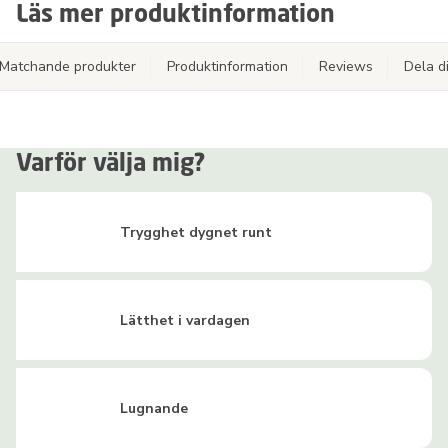
Läs mer produktinformation
Matchande produkter
Produktinformation
Reviews
Dela d
Varför välja mig?
Trygghet dygnet runt
Lätthet i vardagen
Lugnande