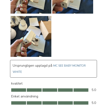
Ursprungligen upplagd på
MC SEE BABY MONITOR
WHITE
kvalitet
kvalitet, 5.0 av 5
5.0
Enkel användning
Enkel användning, 5.0 av 5
5.0