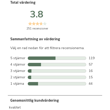
Total värdering
3.8
251 recensioner
Sammanfattning av värdering
Välj en rad nedan för att filtrera recensionerna.
5 stjärnor
stjärnor
119
119 recension
4 stjärnor
stjärnor
57
57 recensione
3 stjärnor
stjärnor
16
16 recensione
2 stjärnor
stjärnor
15
15 recensione
1 stjärna
stjärnor
44
44 recensione
Genomsnittlig kundvärdering
kvalitet