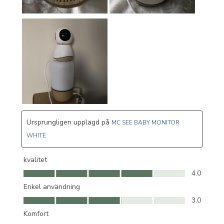
Ursprungligen upplagd på
MC SEE BABY MONITOR
WHITE
kvalitet
kvalitet, 4.0 av 5
4.0
Enkel användning
Enkel användning, 3.0 av 5
3.0
Komfort
Komfort, 4.0 av 5