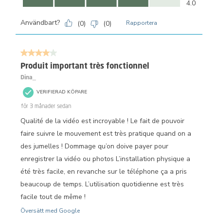
4.0
Användbart?
(
0
)
(
0
)
Rapportera
4 av 5 stjärnor.
Produit important très fonctionnel
Dina_
VERIFIERAD KÖPARE
för 3 månader sedan
Qualité de la vidéo est incroyable ! Le fait de pouvoir
faire suivre le mouvement est très pratique quand on a
des jumelles ! Dommage qu’on doive payer pour
enregistrer la vidéo ou photos L’installation physique a
été très facile, en revanche sur le téléphone ça a pris
beaucoup de temps. L’utilisation quotidienne est très
facile tout de même !
Översätt med Google