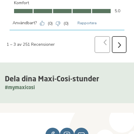
Komfort
Komfort, 5.0 av 5
5.0
Användbart?
(
0
)
(
0
)
Rapportera
Föregående
R
1
–
3 av 251
Recensioner
Nästa
Recensio
Dela dina Maxi-Cosi-stunder
#mymaxicosi