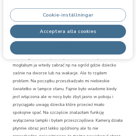
aplikacje po zeskanowaniu kodu QR i sparowałam
urządzenie z moim smartfonem. Aplikacja jak i samo
Cookie-inställningar
zamontowanie kamerki było bardzo proste. Początkowo
miałam ja postawiona na komodzie przy łóżeczku jednak
Acceptera alla cookies
wzbudzała duże zainteresowanie u dziecka dlatego
ostatecznie jest zamontowana na ścianie. Kabel jest
Avvisa alla
wystarczająco długi żeby dosięgnąć do gniazdka ale
mimo tego wolałabym bezprzewodowe urządzenie
mogłabym ja wtedy zabrać np na ogród gdzie dziecko
zaśnie na dworze lub na wakacje. Ale to rządem
problem. Na początku przeszkadzało mi niebieskie
światełko w lampce stanu. Fajnie było wiadome kiedy
jest włączona ale w nocy było zbyt jasno w pokoju i
przyciągało uwagę dziecka które przecież miało
spokojnie spać. Na szczęście znalazłam funkcję
wyłączenia lampki i byłam przeszczęśliwa. Kamerą działa
płynnie obraz jest lekko spóźniony ale to nie