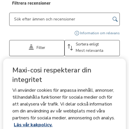
Filtrera recensioner
Sökområde för sökning i ämnen och omdömen
Visa
Information om relevans
Sortera enligt
Filter
Mest relevanta
1
Maxi-cosi respekterar din
1
–
3 av 251
Recensioner
till
3
integritet
av
5 av 5 stjärnor.
251
Vi använder cookies för anpassa innehåll, annonser,
Recensioner.
Maxi Cosi See I masz wszystko pod kontrolą
tillhandahålla funktioner för sociala medier och för
AnnaW
att analysera vår trafik. Vi delar också information
för 4 år sedan
om din användning av vår webbplats med våra
Dokładnie miesiąc temu dostałam ta kamerkę do
partners för sociala medier, annonsering och analys.
testowania od Review Club. Z łatwością zainstalowałam
Läs vår kakpolicy.