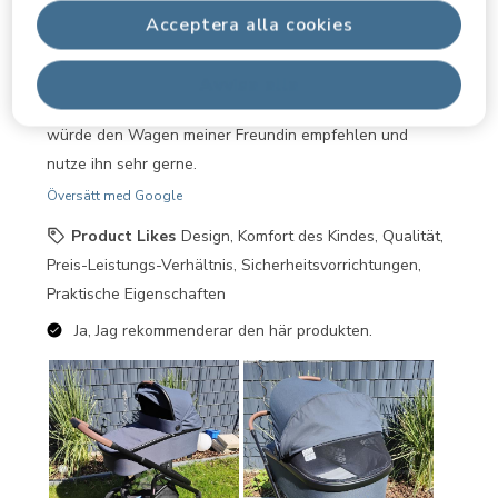
kleiner trotziger und zappeldender Mäuse vereinfacht,
Acceptera alla cookies
ein absoluter Game-Changer und sehr gut durchdacht.
Das Gestell lässt sich schnell und einfach
Avvisa alla
zusammenklappen und super im Auto verstauen. Ich
würde den Wagen meiner Freundin empfehlen und
nutze ihn sehr gerne.
Översätt med Google
Product Likes
Design, Komfort des Kindes, Qualität,
Preis-Leistungs-Verhältnis, Sicherheitsvorrichtungen,
Praktische Eigenschaften
Ja, Jag rekommenderar den här produkten.