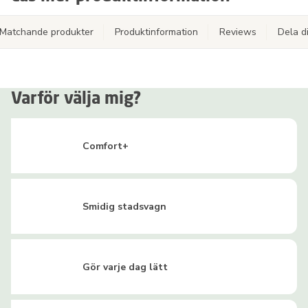
Matchande produkter
Produktinformation
Reviews
Dela d
Varför välja mig?
Comfort+
Smidig stadsvagn
Gör varje dag lätt