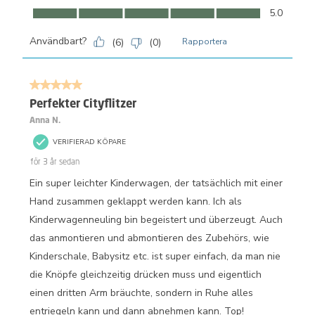
Komfort, 5.0 av 5
5.0
Användbart?
(
6
)
(
0
)
Rapportera
5 av 5 stjärnor.
Perfekter Cityflitzer
Anna N.
VERIFIERAD KÖPARE
för 3 år sedan
Ein super leichter Kinderwagen, der tatsächlich mit einer
Hand zusammen geklappt werden kann. Ich als
Kinderwagenneuling bin begeistert und überzeugt. Auch
das anmontieren und abmontieren des Zubehörs, wie
Kinderschale, Babysitz etc. ist super einfach, da man nie
die Knöpfe gleichzeitig drücken muss und eigentlich
einen dritten Arm bräuchte, sondern in Ruhe alles
entriegeln kann und dann abnehmen kann. Top!