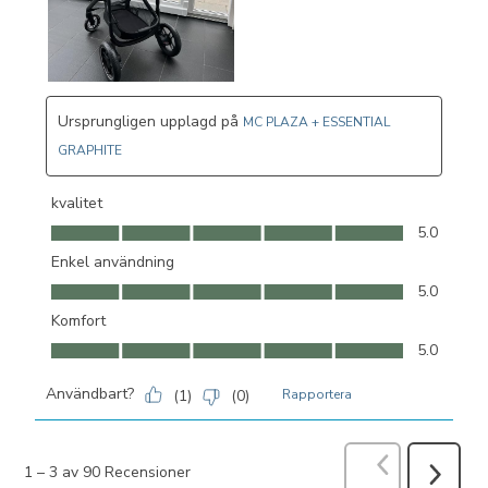
Ursprungligen upplagd på
MC PLAZA + ESSENTIAL
GRAPHITE
kvalitet
kvalitet, 5.0 av 5
5.0
Enkel användning
Enkel användning, 5.0 av 5
5.0
Komfort
Komfort, 5.0 av 5
5.0
Användbart?
(
1
)
(
0
)
Rapportera
Föregående
R
1
–
3 av 90
Recensioner
Nästa