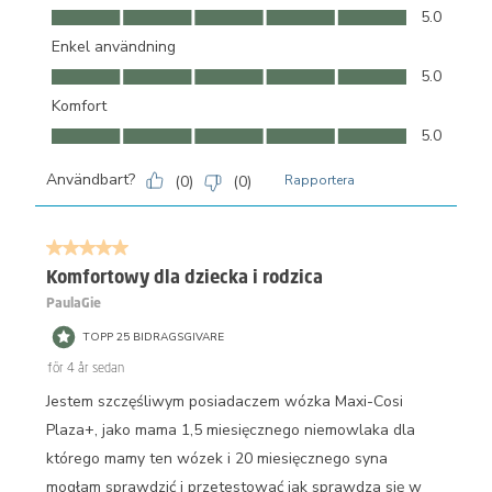
kvalitet, 5.0 av 5
5.0
Enkel användning
Enkel användning, 5.0 av 5
5.0
Komfort
Komfort, 5.0 av 5
5.0
Användbart?
(
0
)
(
0
)
Rapportera
5 av 5 stjärnor.
Komfortowy dla dziecka i rodzica
PaulaGie
TOPP 25 BIDRAGSGIVARE
för 4 år sedan
Jestem szczęśliwym posiadaczem wózka Maxi-Cosi
Plaza+, jako mama 1,5 miesięcznego niemowlaka dla
którego mamy ten wózek i 20 miesięcznego syna
mogłam sprawdzić i przetestować jak sprawdza się w