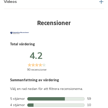
Videos
Recensioner
Total värdering
4.2
90 recensioner
Sammanfattning av värdering
Välj en rad nedan för att filtrera recensionerna.
5 stjärnor
stjärnor
59
59 recensione
4 stjärnor
stjärnor
10