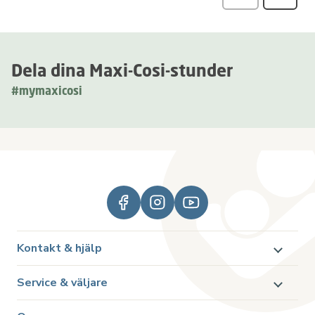
Recensio
Dela dina Maxi-Cosi-stunder
#mymaxicosi
Kontakt & hjälp
Service & väljare