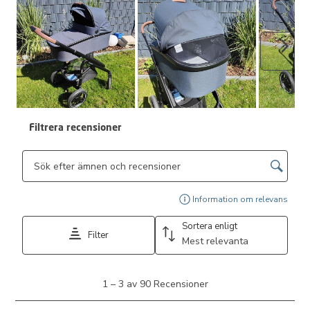
Nästa
Filtrera recensioner
Sökområde för sökning i ämnen och omdömen
Visa
Information om relevans
Sortera enligt
Filter
Mest relevanta
1
1
–
3 av 90
Recensioner
till
3