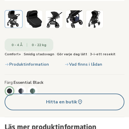
0 - 4 Å
0 - 22 kg
Comfort+
|
Smidig stadsvagn
|
Gör varje dag lätt
|
3-i-ett resekit
Produktinformation
Vad finns i lådan
Färg
Essential Black
Hitta en butik
Läs mer produktinformation